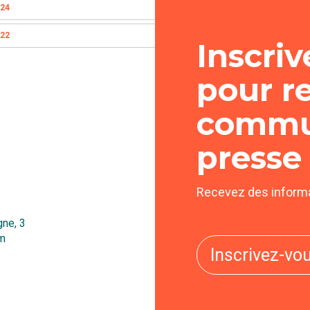
024
022
Inscri
pour r
commu
presse
Recevez des informa
ne, 3
um
Inscrivez-vo