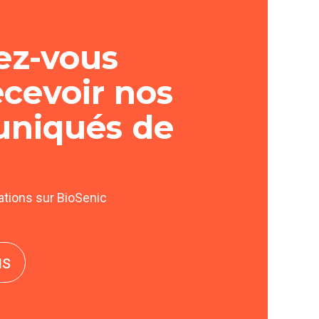
721.92 Ko
533.58 Ko
vez-vous
ecevoir nos
niqués de
tions sur BioSenic
us