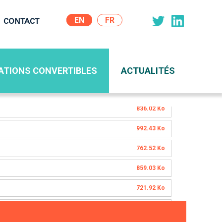
EN
CONTACT
ion
ATIONS CONVERTIBLES
ACTUALITÉS
836.02 Ko
992.43 Ko
762.52 Ko
859.03 Ko
721.92 Ko
711.81 Ko