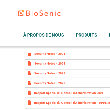
d'obligations co
Rapports spéciaux du Conseil d'administration
Main navigation
Notification de transparence
À PROPOS DE NOUS
PRODUITS
Security Notes
dim 10/05/2026 - 12:00
Security Notes - 2024
Aller
au
Security Notes - 2024
contenu
principal
Security Notes - 2023
Security Notes - 2022
Rapport Special du Conseil d'Administration 2024
Rapport Special du Conseil d'Administration - 16/01/2