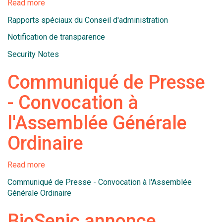
Read more
about
Documents
Rapports spéciaux du Conseil d'administration
liés
à
Notification de transparence
l'émission
Security Notes
et
à
Communiqué de Presse
la
conversion
- Convocation à
d'obligations
convertibles
l'Assemblée Générale
Ordinaire
Read more
about
Communiqué
Communiqué de Presse - Convocation à l'Assemblée
de
Générale Ordinaire
Presse
-
BioSenic annonce
Convocation