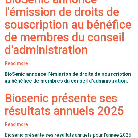
à
l'émission de droits de
l'Assemblée
Générale
souscription au bénéfice
Ordinaire
de membres du conseil
d'administration
Read more
about
BioSenic
BioSenic
annonce l'émission de droits de souscription
annonce
au bénéfice de membres du conseil d'administration.
l'émission
de
Biosenic présente ses
droits
de
résultats annuels 2025
souscription
au
Read more
bénéfice
about
de
Biosenic
Biosenic présente ses résultats annuels pour l'année 2025
membres
présente