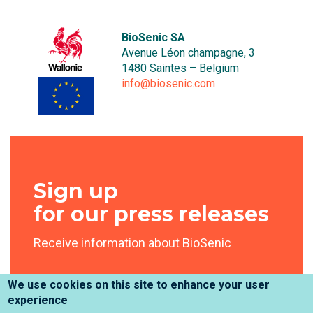
BioSenic SA
Avenue Léon champagne, 3
1480 Saintes – Belgium
info@biosenic.com
Sign up
for our press releases
Receive information about BioSenic
We use cookies on this site to enhance your user
experience
Sign Up