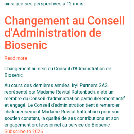
ainsi que ses perspectives à 12 mois.
du
ses
conseil
résultats
Changement au Conseil
d'administration
annuels
2025
d'Administration de
Biosenic
Read more
about
Changement
Changement au sein du Conseil d'Administration de
au
Biosenic.
Conseil
d'Administration
Au cours des dernières années, Iryl Partners SAS,
de
représenté par Madame Revital Rattenbach, a été un
Biosenic
membre du Conseil d’administration particulièrement actif
et engagé. Le Conseil d’administration tient à remercier
chaleureusement Madame Revital Rattenbach pour son
soutien constant, la qualité de ses contributions et son
engagement professionnel au service de Biosenic.
Subscribe to 2026