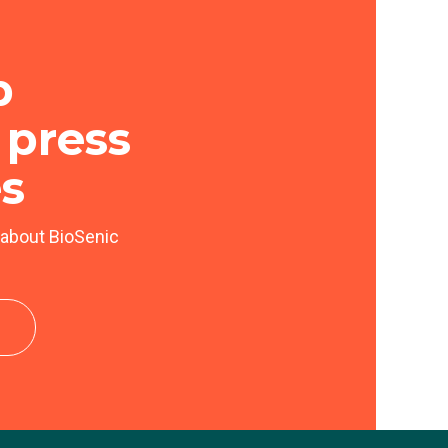
p
 press
es
 about BioSenic