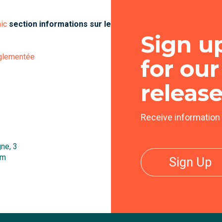
ic
section informations sur les obligations
Sign u
églementée
for our
releas
Receive information
ne, 3
um
Sign Up