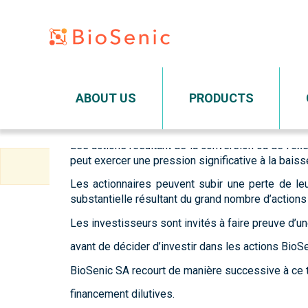
Programme d'obli
AVERTISSEMENT IMPORTANT
Main navigation
BioSenic SA a conclu un accord de financement
ABOUT US
PRODUCTS
obligations ne sont soumises à aucune période d
émission.
Les actions résultant de la conversion ou de l’e
Skip
peut exercer une pression significative à la baiss
to
Les actionnaires peuvent subir une perte de leu
main
substantielle résultant du grand nombre d’actions
content
Les investisseurs sont invités à faire preuve d’un
avant de décider d’investir dans les actions BioS
BioSenic SA recourt de manière successive à ce 
financement dilutives.