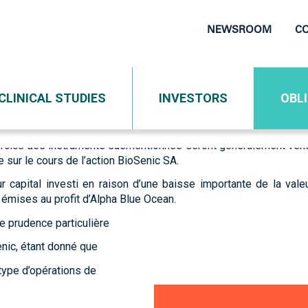
gations convertibles
NEWSROOM
C
Top
Navigati
 sous forme d’obligations convertibles avec Alpha Blue Oce
CLINICAL STUDIES
INVESTORS
OBL
e conservation (lock-up), ce qui permet à Alpha Blue Ocean de l
xercice des instruments susmentionnés seront généralement vendu
e sur le cours de l’action BioSenic SA.
English version is not updated since 2025-01-01.
r capital investi en raison d’une baisse importante de la valeu
 émises au profit d’Alpha Blue Ocean.
e prudence particulière
enic, étant donné que
type d’opérations de